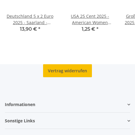
Deutschland 5 x 2 Euro
USA 25 Cent 2025 -
Groß
2025 - Saarland -
American Women
2025
Saarschleife - ADFGJ*
Quarter #11 - Juliette G.
13,90 €
*
1,25 €
*
Low - D
Vertrag widerrufen
Informationen
Sonstige Links