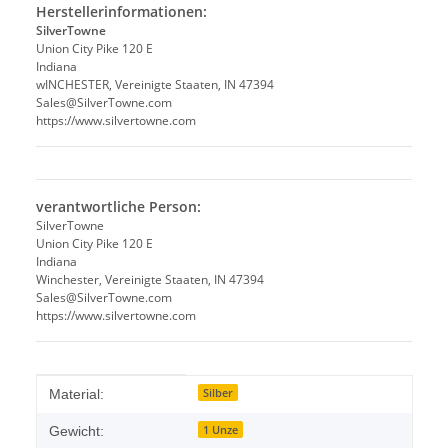
Herstellerinformationen:
SilverTowne
Union City Pike 120 E
Indiana
wINCHESTER, Vereinigte Staaten, IN 47394
Sales@SilverTowne.com
https://www.silvertowne.com
verantwortliche Person:
SilverTowne
Union City Pike 120 E
Indiana
Winchester, Vereinigte Staaten, IN 47394
Sales@SilverTowne.com
https://www.silvertowne.com
Produkteigenschaft
Wert
Silber
Material:
1 Unze
Gewicht: