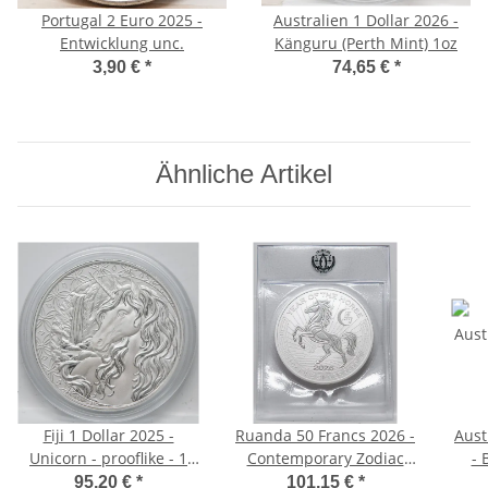
Portugal 2 Euro 2025 -
Australien 1 Dollar 2026 -
Entwicklung unc.
Känguru (Perth Mint) 1oz
3,90 €
*
74,65 €
*
Ähnliche Artikel
Fiji 1 Dollar 2025 -
Ruanda 50 Francs 2026 -
Aust
Unicorn - prooflike - 1
Contemporary Zodiac
- 
Unze Silber
Legacy - Year of the
95,20 €
*
101,15 €
*