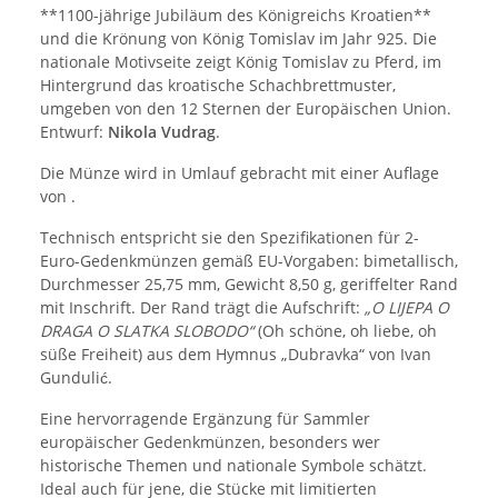
**1100-jährige Jubiläum des Königreichs Kroatien**
und die Krönung von König Tomislav im Jahr 925. Die
nationale Motivseite zeigt König Tomislav zu Pferd, im
Hintergrund das kroatische Schachbrettmuster,
umgeben von den 12 Sternen der Europäischen Union.
Entwurf:
Nikola Vudrag
.
Die Münze wird in Umlauf gebracht mit einer Auflage
von .
Technisch entspricht sie den Spezifikationen für 2-
Euro-Gedenkmünzen gemäß EU-Vorgaben: bimetallisch,
Durchmesser 25,75 mm, Gewicht 8,50 g, geriffelter Rand
mit Inschrift. Der Rand trägt die Aufschrift:
„O LIJEPA O
DRAGA O SLATKA SLOBODO“
(Oh schöne, oh liebe, oh
süße Freiheit) aus dem Hymnus „Dubravka“ von Ivan
Gundulić.
Eine hervorragende Ergänzung für Sammler
europäischer Gedenkmünzen, besonders wer
historische Themen und nationale Symbole schätzt.
Ideal auch für jene, die Stücke mit limitierten