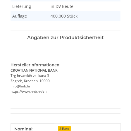
Lieferung
in DV Beutel
Auflage
400.000 Stück
Angaben zur Produktsicherheit
Herstellerinformationen:
CROATIAN NATIONAL BANK
Trg hrvatskih velikana 3
Zagreb, Kroatien, 10000
info@hnb.hr
https://www.hnb.hr/en
Produkteigenschaft
Wert
Nominal:
2 Euro