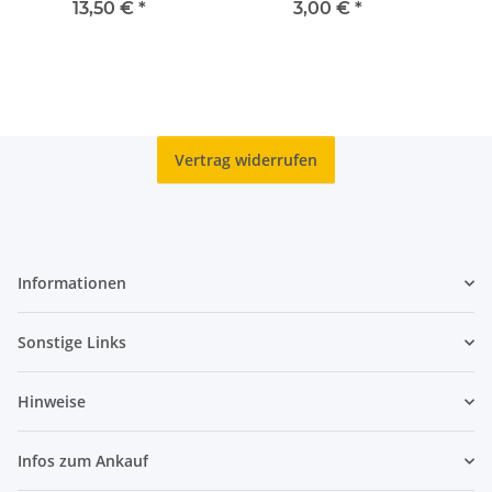
Vorpommern -
Saarschleife - J*
Klim
13,50 €
*
3,00 €
*
Königsstuhl - ADFGJ*
Vertrag widerrufen
Informationen
Sonstige Links
Hinweise
Infos zum Ankauf