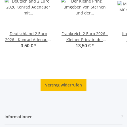
Deutschland 2 Euro
Frankreich 2 Euro 2026 -
It
2026 - Konrad Adenauer
Kleiner Prinz in der
- J*
Wüste - BU
3,50 €
*
13,50 €
*
Vertrag widerrufen
Informationen