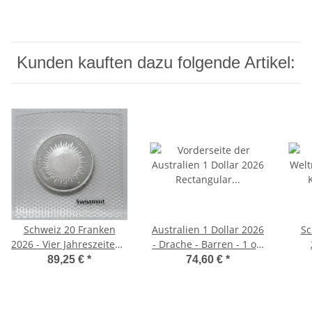
Kunden kauften dazu folgende Artikel:
Schweiz 20 Franken
Australien 1 Dollar 2026
Sc
2026 - Vier Jahreszeiten -
- Drache - Barren - 1 oz.
Sommer unc.
- Rectangular Dragon
89,25 €
*
74,60 €
*