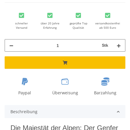
schneller
über 20 Jahre
geprüfte Top
versandkostenfrei
Versand
Erfahrung
Qualität
ab 500 Euro
Stk
Paypal
Überweisung
Barzahlung
Beschreibung
Die Majestät der Alpen: Der Genfer