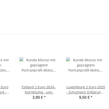
 Euro
Estland 2 Euro 2024 -
Luxemburg 2 Euro 2025
rg -
Kornblume - unc.
- Schumann Erklärung -
e - G*
unc.
3,90 €
*
9,50 €
*