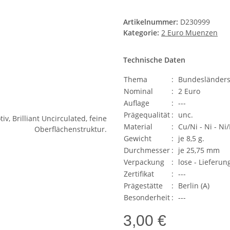
Artikelnummer:
D230999
Kategorie:
2 Euro Muenzen
Technische Daten
Thema
:
Bundesländerse
Nominal
:
2 Euro
Auflage
:
---
Prägequalität
:
unc.
Material
:
Cu/Ni - Ni - Ni
Gewicht
:
je 8,5 g.
Durchmesser
:
je 25,75 mm
Verpackung
:
lose - Lieferun
Zertifikat
:
---
Prägestätte
:
Berlin (A)
Besonderheit
:
---
3,00 €