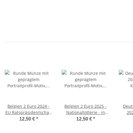
Belgien 2 Euro 2024 -
Belgien 2 Euro 2025 -
Deut
EU Ratspräsidentschaft
Nationallotterie - in
202
- in franz. Coincard
franz. Coincard
12,50 €
*
12,50 €
*
Bre