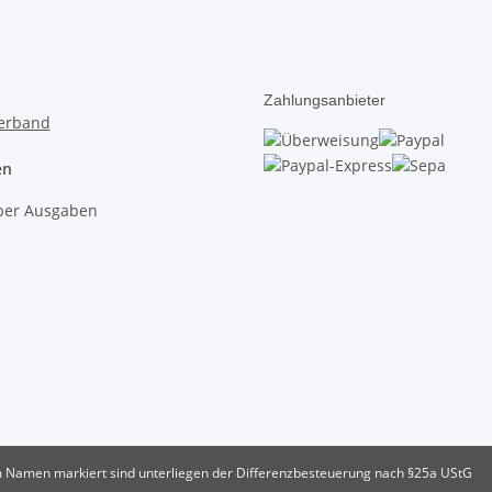
Zahlungsanbieter
en
lber Ausgaben
 im Namen markiert sind unterliegen der Differenzbesteuerung nach §25a UStG