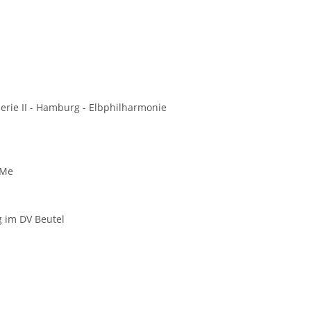
rie II - Hamburg - Elbphilharmonie
/Me
g im DV Beutel