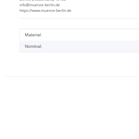
info@muenze-berlin.de
https://www.muenze-berlin.de
Produkteigenschaft
Wert
Material:
Nominal: