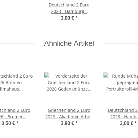
Deutschland 2 Euro
2023 - Hamburg -
Elbphilharmonie - D*
3,00 €
*
Ähnliche Artikel
schland 2 Euro
Griechenland 2 Euro
Deutschland 2
6 - Bremen -
2026 - Akademie Athen
2023 - Hambu
Klimahaus
unc
Elbphilharmoni
3,50 €
*
3,90 €
*
3,00 €
*
merhaven - A*