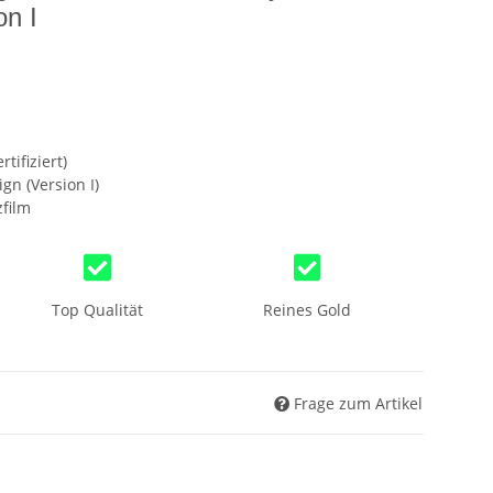
n I
tifiziert)
n (Version I)
film
Top Qualität
Reines Gold
Frage zum Artikel