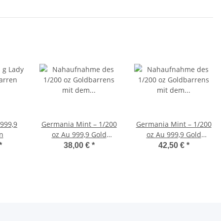
999,9
Germania Mint – 1/200
Germania Mint – 1/200
n
oz Au 999,9 Gold
oz Au 999,9 Gold
Stamped Bar
Stamped Bar in
*
38,00 €
*
42,50 €
*
Coincard