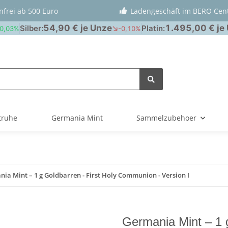
nfrei ab 500 Euro
Ladengeschäft im BERO Cen
truhe
Germania Mint
Sammelzubehoer
ia Mint – 1 g Goldbarren - First Holy Communion - Version I
Germania Mint – 1 g