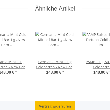
Ähnliche Artikel
nia Mint – 1 g
Germania Mint – 1 g
PAMP – 1 g Au 
rren - New Born
Goldbarren - New Born
Goldbarre
rl - (Au 999,9)
- Boy - (Au 999,9)
148,00 €
*
148,00 €
*
148,00 €
Vertrag widerrufen