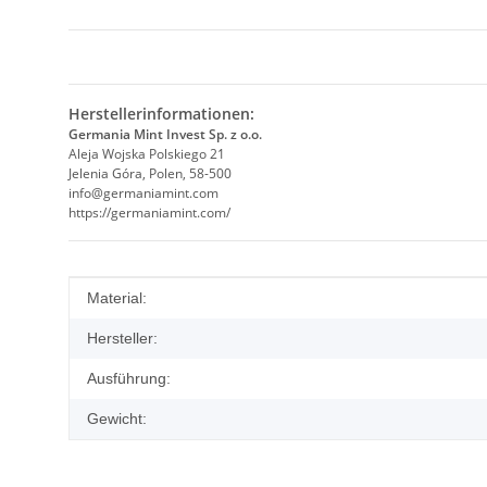
Herstellerinformationen:
Germania Mint Invest Sp. z o.o.
Aleja Wojska Polskiego 21
Jelenia Góra, Polen, 58-500
info@germaniamint.com
https://germaniamint.com/
Produkteigenschaft
Wert
Material:
Hersteller:
Ausführung:
Gewicht: