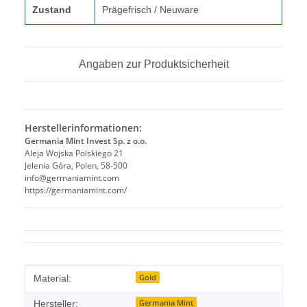
Zustand
Prägefrisch / Neuware
Angaben zur Produktsicherheit
Herstellerinformationen:
Germania Mint Invest Sp. z o.o.
Aleja Wojska Polskiego 21
Jelenia Góra, Polen, 58-500
info@germaniamint.com
https://germaniamint.com/
Produkteigenschaft
Wert
Gold
Material:
Germania Mint
Hersteller: