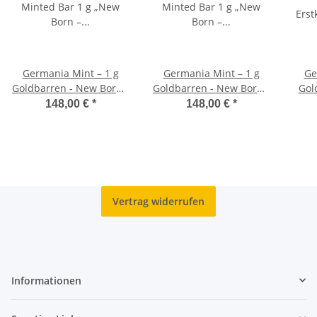
Germania Mint – 1 g
Germania Mint – 1 g
Ge
Goldbarren - New Born -
Goldbarren - New Born -
Gold
Girl - (Au 999,9)
Boy - (Au 999,9)
Comm
148,00 €
*
148,00 €
*
Vertrag widerrufen
Informationen