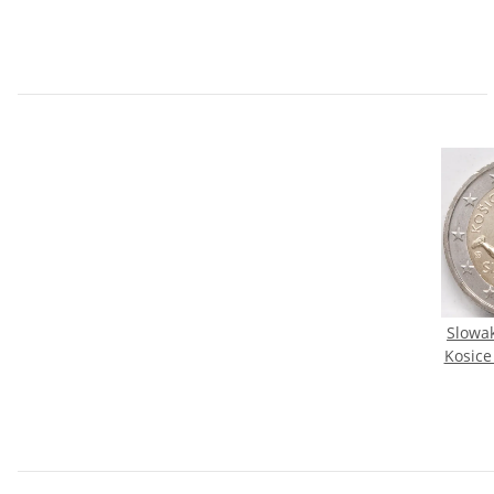
Slowak
Kosice