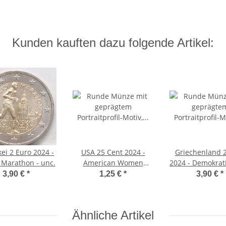
Kunden kauften dazu folgende Artikel:
ei 2 Euro 2024 -
USA 25 Cent 2024 -
Griechenland 
 Marathon - unc.
American Women
2024 - Demokrati
Quarter #9 - Celia Cruz
3,90 €
*
1,25 €
*
3,90 €
*
- D*
Ähnliche Artikel