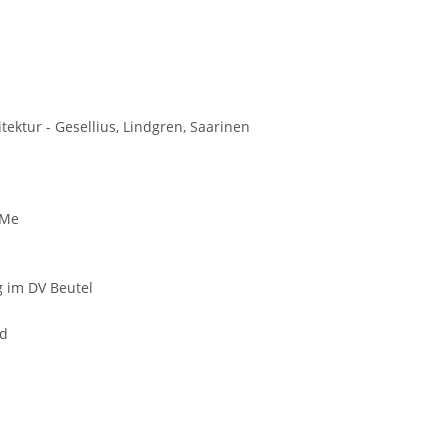
tektur - Gesellius, Lindgren, Saarinen
/Me
g im DV Beutel
nd