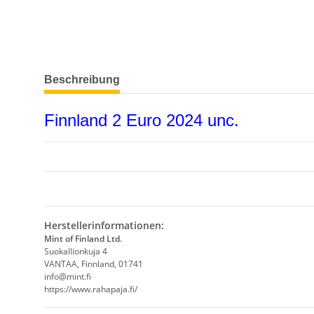
weitere Registerkarten anzeigen
Beschreibung
Finnland 2 Euro 2024 unc.
Herstellerinformationen:
Mint of Finland Ltd.
Suokallionkuja 4
VANTAA, Finnland, 01741
info@mint.fi
https://www.rahapaja.fi/