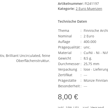
Artikelnummer:
FI241197
Kategorie:
2 Euro Muenzen
Technische Daten
Thema
:
Finnische Archi
Nominal
:
2 Euro
Auflage
:
400.000
Prägequalität
:
unc.
Material
:
Cu/Ni - Ni - Ni
Gewicht
:
8,5 g.
Durchmesser
:
25,75 mm
Verpackung
:
lose - Lieferun
Zertifikat
:
---
Prägestätte
:
Münze Finnla
Besonderheit
:
---
8,00 €
inkl. 19% USt. , zzgl.
Versand