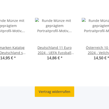
marken Katalog
Deutschland 11 Euro
Österreich 10
Deutschland seit
2024 - UEFA Fussball
2024 - Veilch
1849" 2024
EM*
Kupfer
14,95 €
*
14,86 €
*
14,50 €
*
Vertrag widerrufen