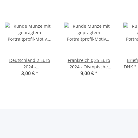
Deutschland 2 Euro
Frankreich 0,25 Euro
Brief
2024 -
2024 - Olympische
DNK " 
Paulskirchenverfassung
Spiele Paris - Fackellauf
3,00 €
*
9,00 €
*
- J*