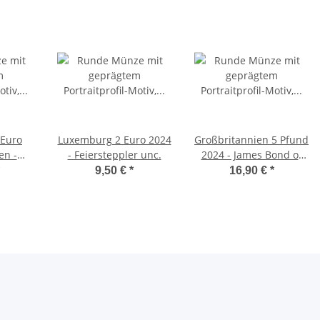
 Euro
Luxemburg 2 Euro 2024
Großbritannien 5 Pfund
en -
- Feiersteppler unc.
2024 - James Bond of
The 2000´s BU
9,50 €
*
16,90 €
*