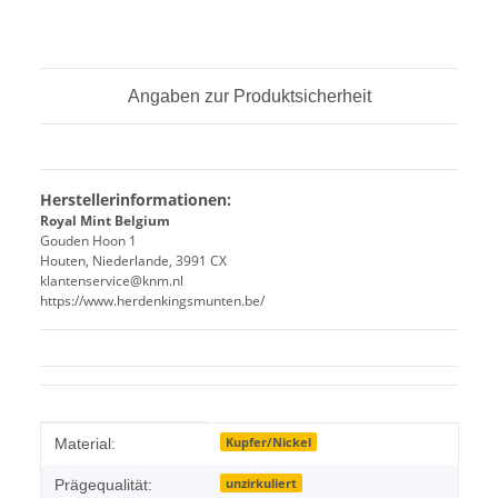
Angaben zur Produktsicherheit
Herstellerinformationen:
Royal Mint Belgium
Gouden Hoon 1
Houten, Niederlande, 3991 CX
klantenservice@knm.nl
https://www.herdenkingsmunten.be/
Produkteigenschaft
Wert
Kupfer/Nickel
Material:
unzirkuliert
Prägequalität: