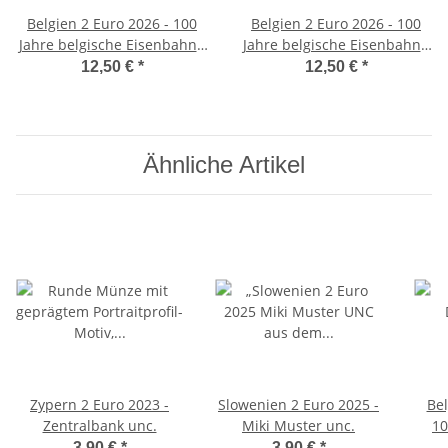
Belgien 2 Euro 2026 - 100
Belgien 2 Euro 2026 - 100
Jahre belgische Eisenbahn -
Jahre belgische Eisenbahn -
in franz. Coincard
in niederl. Coincard
12,50 €
*
12,50 €
*
Ähnliche Artikel
Zypern 2 Euro 2023 -
Slowenien 2 Euro 2025 -
Bel
Zentralbank unc.
Miki Muster unc.
10
Eise
3,90 €
*
3,90 €
*