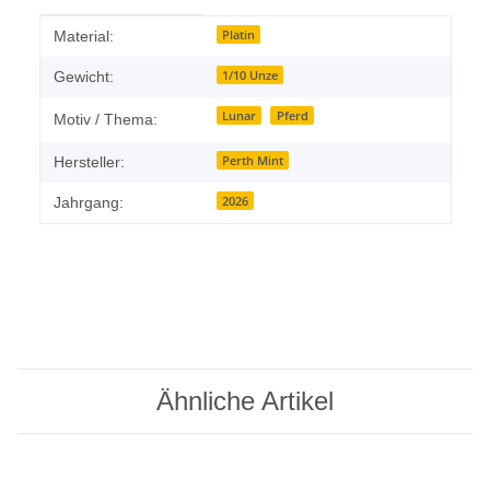
Produkteigenschaft
Wert
Platin
Material:
1/10 Unze
Gewicht:
Lunar
Pferd
Motiv / Thema:
Perth Mint
Hersteller:
2026
Jahrgang:
Ähnliche Artikel