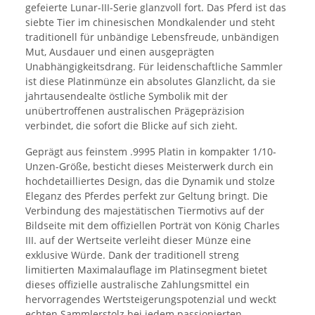
gefeierte Lunar-III-Serie glanzvoll fort. Das Pferd ist das
siebte Tier im chinesischen Mondkalender und steht
traditionell für unbändige Lebensfreude, unbändigen
Mut, Ausdauer und einen ausgeprägten
Unabhängigkeitsdrang. Für leidenschaftliche Sammler
ist diese Platinmünze ein absolutes Glanzlicht, da sie
jahrtausendealte östliche Symbolik mit der
unübertroffenen australischen Prägepräzision
verbindet, die sofort die Blicke auf sich zieht.
Geprägt aus feinstem .9995 Platin in kompakter 1/10-
Unzen-Größe, besticht dieses Meisterwerk durch ein
hochdetailliertes Design, das die Dynamik und stolze
Eleganz des Pferdes perfekt zur Geltung bringt. Die
Verbindung des majestätischen Tiermotivs auf der
Bildseite mit dem offiziellen Porträt von König Charles
III. auf der Wertseite verleiht dieser Münze eine
exklusive Würde. Dank der traditionell streng
limitierten Maximalauflage im Platinsegment bietet
dieses offizielle australische Zahlungsmittel ein
hervorragendes Wertsteigerungspotenzial und weckt
echten Sammlerstolz bei jedem passionierten