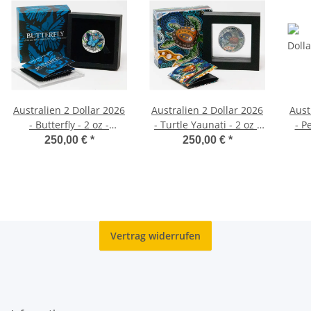
Australien 2 Dollar 2026
Australien 2 Dollar 2026
Aust
- Butterfly - 2 oz -
- Turtle Yaunati - 2 oz -
- P
antique finish
antique finish
250,00 €
*
250,00 €
*
Vertrag widerrufen