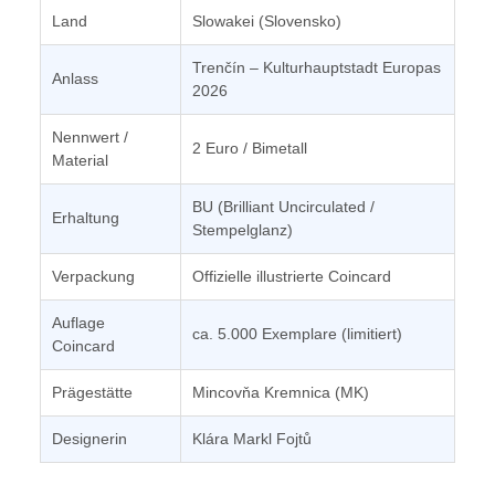
Land
Slowakei (Slovensko)
Trenčín – Kulturhauptstadt Europas
Anlass
2026
Nennwert /
2 Euro / Bimetall
Material
BU (Brilliant Uncirculated /
Erhaltung
Stempelglanz)
Verpackung
Offizielle illustrierte Coincard
Auflage
ca. 5.000 Exemplare (limitiert)
Coincard
Prägestätte
Mincovňa Kremnica (MK)
Designerin
Klára Markl Fojtů