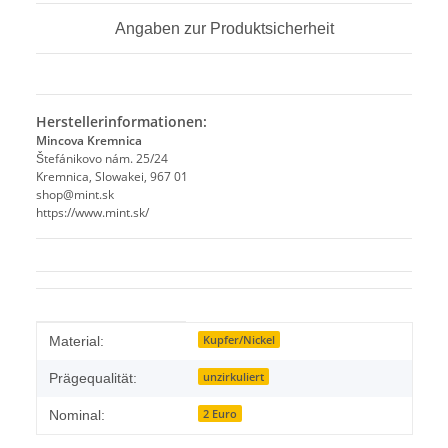
Angaben zur Produktsicherheit
Herstellerinformationen:
Mincova Kremnica
Štefánikovo nám. 25/24
Kremnica, Slowakei, 967 01
shop@mint.sk
https://www.mint.sk/
Produkteigenschaft
Wert
Kupfer/Nickel
Material:
unzirkuliert
Prägequalität:
2 Euro
Nominal: