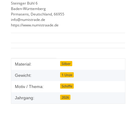
Steiniger Bühl 6
Baden-Württemberg
Pirmasens, Deutschland, 66955
info@numistrade.de
https://www.numistraade.de
Produkteigenschaft
Wert
Silber
Material:
1 Unze
Gewicht:
Schiffe
Motiv / Thema:
2026
Jahrgang: