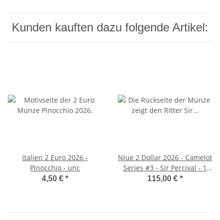
Kunden kauften dazu folgende Artikel:
Italien 2 Euro 2026 -
Niue 2 Dollar 2026 - Camelot
Pinocchio - unc
Series #3 - Sir Percival - 1
oz. silber
4,50 €
*
115,00 €
*