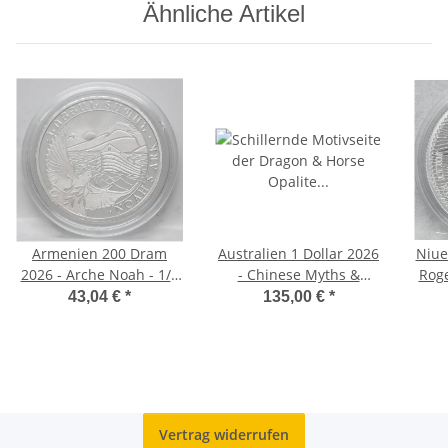
Ähnliche Artikel
Armenien 200 Dram
Australien 1 Dollar 2026
Niue 
2026 - Arche Noah - 1/2
- Chinese Myths &
Roger 
Unze Silber
Legends - Dragon &
J
43,04 €
*
135,00 €
*
Horse - Opalite in
Coincard
Vertrag widerrufen