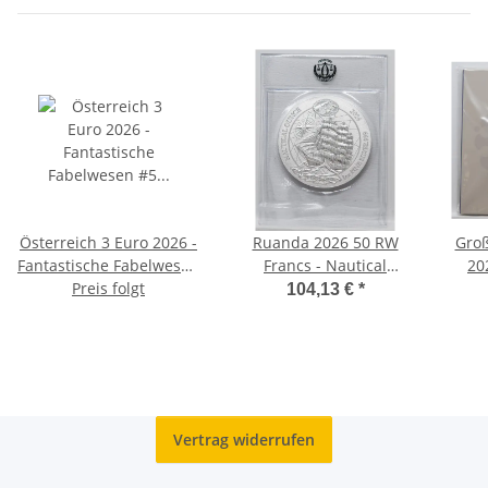
Österreich 3 Euro 2026 -
Ruanda 2026 50 RW
Groß
Fantastische Fabelwesen
Francs - Nautical
20
#5 - Das Einhorn
Preis folgt
Ounce® -
104,13 €
*
KRUZENSHTERN - 1
Unze Silber
Vertrag widerrufen