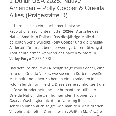
1 Dollar USA 2026: Native
American – Polly Cooper & Oneida
Allies (Prägestätte D)
Sichern Sie sich ein Stück amerikanische
Revolutionsgeschichte mit der
2026er-Ausgabe
des
Native American Dollars. Das diesjährige Motiv der
beliebten Serie würdigt
Polly Cooper
und die
Oneida-
Alliierten
für ihre lebensnotwendige Unterstützung der
Kontinentalarmee während des harten Winters in
Valley Forge
(1777–1778).
Das detailreiche Revers-Design zeigt Polly Cooper, eine
Frau des Oneida-Volkes, wie sie einen Korb mit weißem
Mais hält und einen Kolben an einen Soldaten in
kolonialer Uniform reicht. Diese Szene symbolisiert die
tiefe Verbundenheit und die humanitäre Hilfe der
Oneida Nation, die den hungernden Truppen von
George Washington nicht nur Nahrung lieferte,
sondern ihnen auch zeigte, wie man den Mais für den
Verzehr zubereitet. Ohne diesen „Weißen Mais“ wäre