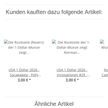
Kunden kauften dazu folgende Artikel:
USA 1 Dollar 2026 -
USA 1 Dollar 2026 -
Ni
Sacagawea - Polly
Innovationen #29 -
Came
Cooper - D - unc.
Norman Borlaug - Iowa -
3,00 €
*
3,00 €
*
P
Ähnliche Artikel