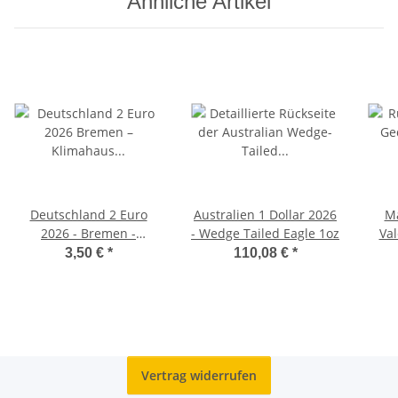
Ähnliche Artikel
Deutschland 2 Euro
Australien 1 Dollar 2026
Ma
2026 - Bremen -
- Wedge Tailed Eagle 1oz
Val
Klimahaus Bremerhaven
3,50 €
*
110,08 €
*
- J*
Vertrag widerrufen