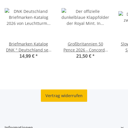
Briefmarken Katalog
Großbritannien 50
Slo
DNK " Deutschland seit
Pence 2026 - Concorde
S
1849" 2026
BU
14,99 €
*
21,50 €
*
Vertrag widerrufen
Informationen