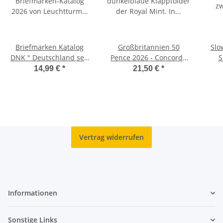
Briefmarken Katalog
Großbritannien 50
Slo
DNK " Deutschland seit
Pence 2026 - Concorde
S
1849" 2026
BU
14,99 €
*
21,50 €
*
Vertrag widerrufen
Informationen
Sonstige Links