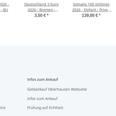
026 -
Deutschland 2 Euro
Somalia 100 shillings
 - BU
2026 - Bremen -
2026 - Elefant - Privy -
Klimahaus
WMF Berlin
3,50 €
*
139,00 €
*
Bremerhaven - J*
Infos zum Ankauf
Goldankauf Oberhausen Webseite
Infos zum Ankauf
ice
Prüfung auf Echtheit