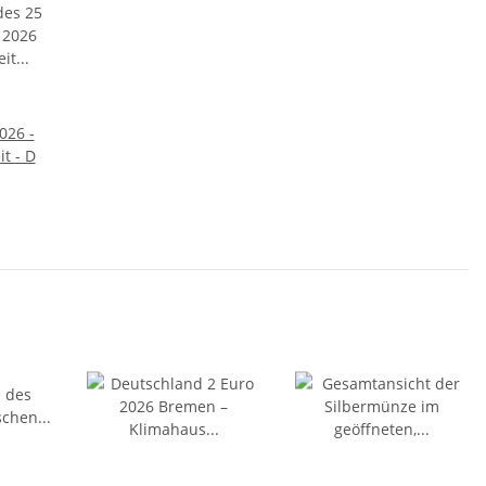
026 -
t - D