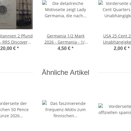
itannien 2 Pfund
Germania 1/2 Mark
USA 25 Cent 2
- RRS Discovery
2026 - Germania - 1/2
Unabhängigkei
BU
Unze Kupfer - Brilliant
20,00 €
*
4,50 €
*
2,00 €
*
Uncirculated -
Germania Mint
Ähnliche Artikel