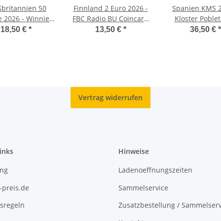
britannien 50
Finnland 2 Euro 2026 -
Spanien KMS 2
 2026 - Winnie
FBC Radio BU Coincard
Kloster Poblet
h #2 - BU Blister
- finnische Version
18,50 €
*
13,50 €
*
36,50 €
*
Vertrag widerrufen
inks
Hinweise
ing
Ladenoeffnungszeiten
-preis.de
Sammelservice
sregeln
Zusatzbestellung / Sammelserv