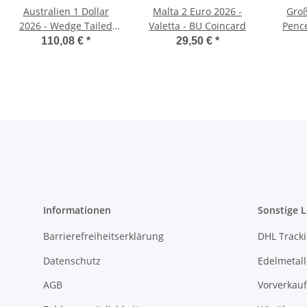
Australien 1 Dollar
Malta 2 Euro 2026 -
Groß
2026 - Wedge Tailed
Valetta - BU Coincard
Pence
Eagle 1oz
the Poo
110,08 €
*
29,50 €
*
Informationen
Sonstige L
Barrierefreiheitserklärung
DHL Track
Datenschutz
Edelmetall
AGB
Vorverkauf