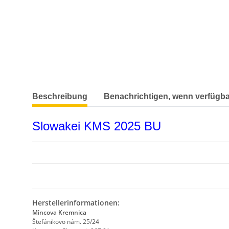
weitere Registerkarten anzeigen
Beschreibung
Benachrichtigen, wenn verfügba
Slowakei KMS 2025 BU
Herstellerinformationen:
Mincova Kremnica
Štefánikovo nám. 25/24