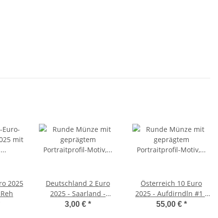
ro 2025
Deutschland 2 Euro
Österreich 10 Euro
 Reh
2025 - Saarland -
2025 - Aufdirndln #1 -
Saarschleife - J*
Leinen - PP
3,00 €
*
55,00 €
*