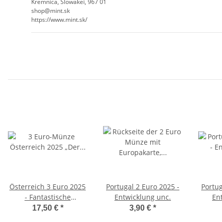
Kremnica, Slowakei, 967 01
shop@mint.sk
https://www.mint.sk/
Österreich 3 Euro 2025
Portugal 2 Euro 2025 -
Portug
- Fantastische
Entwicklung unc.
En
Fabelwesen #1 - Der
17,50 €
*
3,90 €
*
Troll