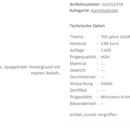
Artikelnummer:
SLK252318
Kategorie:
Kursmuenzen
Technische Daten
Thema
:
700 Jahre Goldf
Nominal
:
3,88 Euro
Auflage
:
3.600
Prägequalität
:
HGH
Material
:
---
Gewicht
:
---
Durchmesser
:
---
Verpackung
:
Folder
Zertifikat
:
---
Prägestätte
:
Mincovna Kre
Besonderheit
:
---
Artikel zurzeit vergriffen