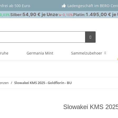
nfrei ab 500 Euro
Ladengeschäft im BERO Cen
truhe
Germania Mint
Sammelzubehoer
enzen
Slowakei KMS 2025 - Goldflorin - BU
Slowakei KMS 2025 