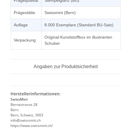
Prägequalität
Stempelglanz (BU)
Prägestätte
Swissmint (Bern)
Auflage
8.000 Exemplare (Standard BU-Satz)
Original-Kunststoffbox im illustrierten
Verpackung
Schuber
Angaben zur Produktsicherheit
Herstellerinformationen:
SwissMint
Bernastrasse 28
Bern
Bern, Schweiz, 3003
info@swissmint.ch
https://www.swissmint.ch/