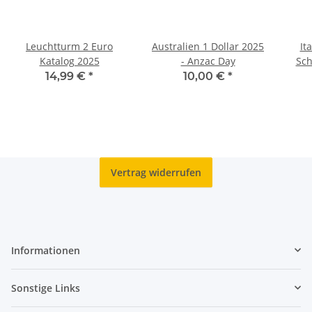
Leuchtturm 2 Euro
Australien 1 Dollar 2025
It
Katalog 2025
- Anzac Day
Sch
14,99 €
*
10,00 €
*
Vertrag widerrufen
Informationen
Sonstige Links