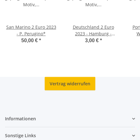
San Marino 2 Euro 2023
Deutschland 2 Euro
Por
- P. Perugino*
2023 - Hamburg -
W
Elbphilharmonie - A*
50,00 €
*
3,00 €
*
Vertrag widerrufen
Informationen
Sonstige Links