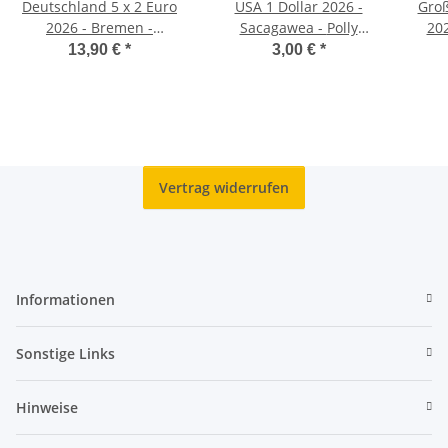
Deutschland 5 x 2 Euro
USA 1 Dollar 2026 -
Groß
2026 - Bremen -
Sacagawea - Polly
202
Klimahaus Bremerhaven
Cooper - P - unc.
The 
13,90 €
*
3,00 €
*
- ADFGJ*
Vertrag widerrufen
Informationen
Sonstige Links
Hinweise