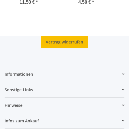
Coincard
Kupfer - Brilliant
11,50 €
*
4,50 €
*
Uncirculated - Germania
Mint
Vertrag widerrufen
Informationen
Sonstige Links
Hinweise
Infos zum Ankauf