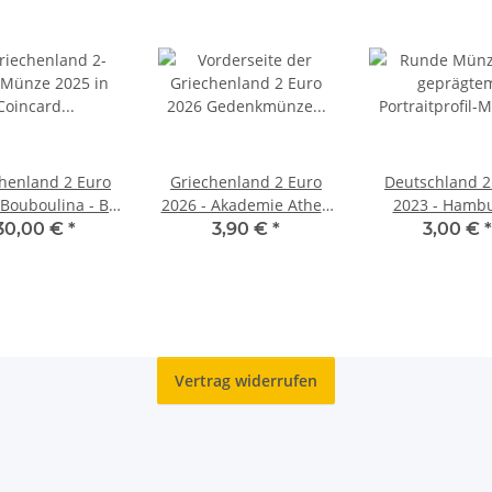
henland 2 Euro
Griechenland 2 Euro
Deutschland 2
 Bouboulina - BU
2026 - Akademie Athen
2023 - Hambu
Coincard
unc
Elbphilharmoni
30,00 €
*
3,90 €
*
3,00 €
*
Vertrag widerrufen