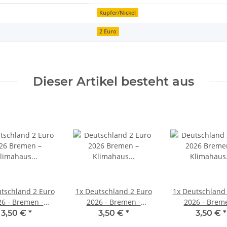
Kupfer/Nickel
2 Euro
Dieser Artikel besteht aus
tschland 2 Euro
1x
Deutschland 2 Euro
1x
Deutschland 
6 - Bremen -
2026 - Bremen -
2026 - Brem
Klimahaus
Klimahaus
Klimahau
3,50 €
*
3,50 €
*
3,50 €
*
merhaven - D*
Bremerhaven - F*
Bremerhaven 