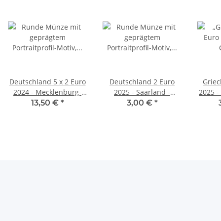
Deutschland 5 x 2 Euro
Deutschland 2 Euro
Griec
2024 - Mecklenburg-
2025 - Saarland -
2025 -
Vorpommern -
Saarschleife - J*
13,50 €
*
3,00 €
*
Königsstuhl - ADFGJ*