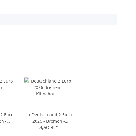
2 Euro
1x
Deutschland 2 Euro
en -
2026 - Bremen -
s
Klimahaus
3,50 €
*
- G*
Bremerhaven - J*