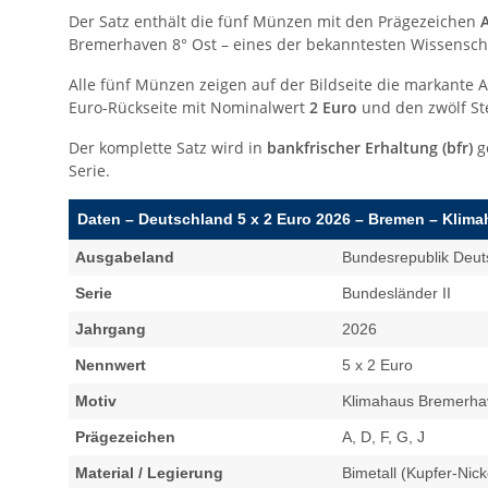
Der Satz enthält die fünf Münzen mit den Prägezeichen
A
Bremerhaven 8° Ost – eines der bekanntesten Wissensch
Alle fünf Münzen zeigen auf der Bildseite die markante 
Euro-Rückseite mit Nominalwert
2 Euro
und den zwölf St
Der komplette Satz wird in
bankfrischer Erhaltung (bfr)
g
Serie.
Daten – Deutschland 5 x 2 Euro 2026 – Bremen – Kli
Ausgabeland
Bundesrepublik Deut
Serie
Bundesländer II
Jahrgang
2026
Nennwert
5 x 2 Euro
Motiv
Klimahaus Bremerha
Prägezeichen
A, D, F, G, J
Material / Legierung
Bimetall (Kupfer-Nick