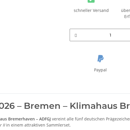
schneller Versand
über
Er
Paypal
 2026 – Bremen – Klimahaus 
ahaus Bremerhaven – ADFGJ
vereint alle fünf deutschen Prägezeich
 II
in einem attraktiven Sammlerset.