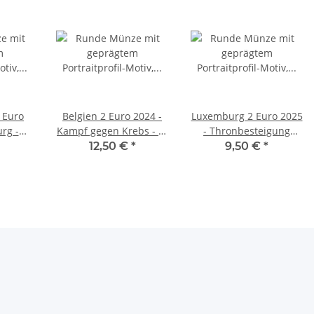
 Euro
Belgien 2 Euro 2024 -
Luxemburg 2 Euro 2025
rg -
Kampf gegen Krebs - in
- Thronbesteigung
e - F*
niederl. Coincard
Henri - unc.
12,50 €
*
9,50 €
*