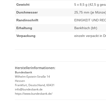
Gewicht
5 x 8,5 g (42,5 g ge
Durchmesser
25,75 mm (je Münze
Randinschrift
EINIGKEIT UND RE
Erhaltung
Bankfrisch (bfr)
Verpackung
einzeln verpackt in 
Herstellerinformationen:
Bundesbank
Wilhelm-Epstein-Straße 14
Hessen
Frankfurt, Deutschland, 60431
info@bundesbank.de
https://www.bundesbank.de/