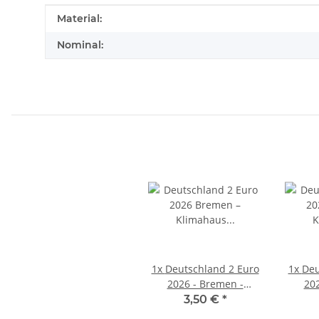
Produkteigenschaft
Wert
Material:
Nominal:
1x
Deutschland 2 Euro
1x
Deu
2026 - Bremen -
202
Klimahaus
3,50 €
*
Bremerhaven - A*
Bre