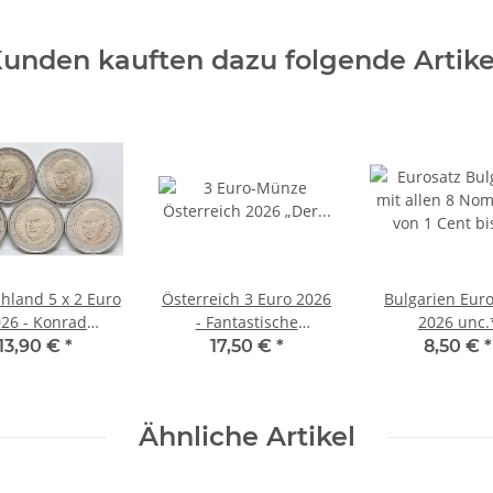
unden kauften dazu folgende Artike
hland 5 x 2 Euro
Österreich 3 Euro 2026
Bulgarien Eur
26 - Konrad
- Fantastische
2026 unc.
auer - ADFGJ*
Fabelwesen #2 - Der
13,90 €
*
17,50 €
*
8,50 €
*
Hippokamp
Ähnliche Artikel