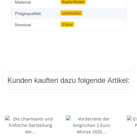
Produkteigenschaft
Wert
Kupfer/Nickel
Material:
unzirkuliert
Prägequalität:
2 Euro
Nominal:
Kunden kauften dazu folgende Artikel: