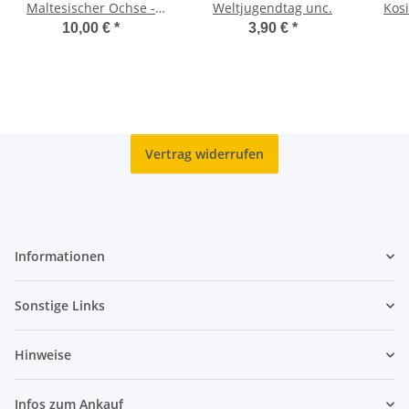
Maltesischer Ochse -
Weltjugendtag unc.
Kos
unc
10,00 €
*
3,90 €
*
Vertrag widerrufen
Informationen
Sonstige Links
Hinweise
Infos zum Ankauf