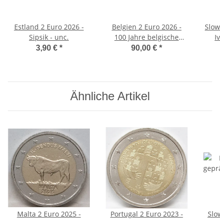
Estland 2 Euro 2026 -
Belgien 2 Euro 2026 -
Slow
Sipsik - unc.
100 Jahre belgische
I
Eisenbahn - Reverse
3,90 €
*
90,00 €
*
Proof
Ähnliche Artikel
Malta 2 Euro 2025 -
Portugal 2 Euro 2023 -
Slo