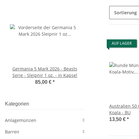
Sortierung
AUF LAGER
Germania 5 Mark 2026 - Beasts
Australien 1 Dollar 
Serie - Sleipnir 1 oz. - in Kapsel
Brisbane Money Exp
special - Koal
85,00 €
*
105,00 €
*
Kategorien
Australien 50 Cent 2025
Koala - BU
13,50 €
*
Anlagemünzen
Barren