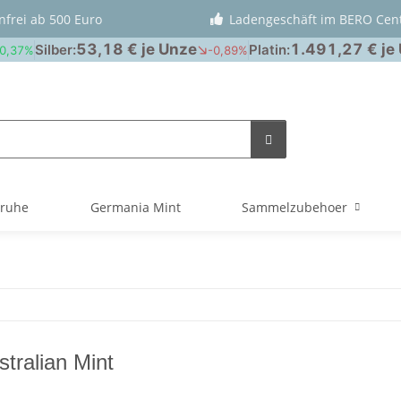
nfrei ab 500 Euro
Ladengeschäft im BERO Cen
truhe
Germania Mint
Sammelzubehoer
tralian Mint