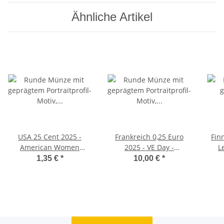
Ähnliche Artikel
USA 25 Cent 2025 -
Frankreich 0,25 Euro
Fin
American Women
2025 - VE Day -
Quarter #10 - Ida B.
Großbritannien
1,35 €
*
10,00 €
*
Wells - P