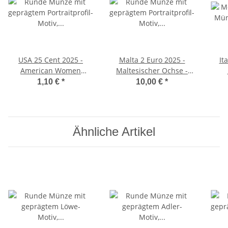
USA 25 Cent 2025 -
Malta 2 Euro 2025 -
It
American Women
Maltesischer Ochse -
Quarter #13 - Stacey P.
unc
1,10 €
*
10,00 €
*
Milbern - S
Ähnliche Artikel