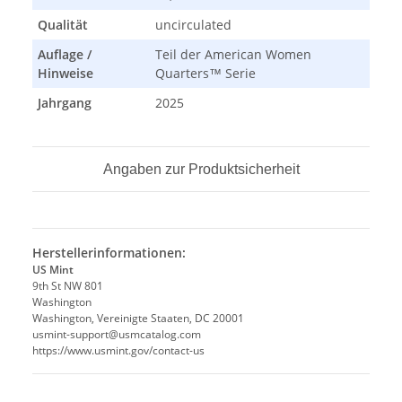
Qualität
uncirculated
Auflage /
Teil der American Women
Hinweise
Quarters™ Serie
Jahrgang
2025
Angaben zur Produktsicherheit
Herstellerinformationen:
US Mint
9th St NW 801
Washington
Washington, Vereinigte Staaten, DC 20001
usmint-support@usmcatalog.com
https://www.usmint.gov/contact-us