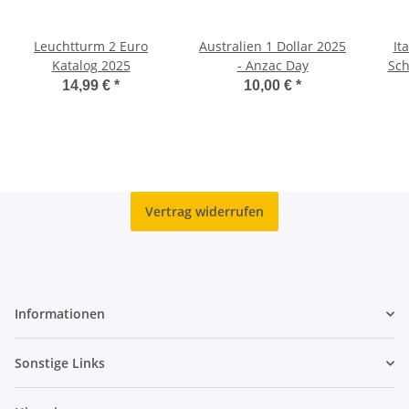
Leuchtturm 2 Euro
Australien 1 Dollar 2025
It
Katalog 2025
- Anzac Day
Sch
14,99 €
*
10,00 €
*
Vertrag widerrufen
Informationen
Sonstige Links