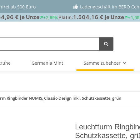
nfrei ab 500 Euro
Ladengeschäft im BERO Cen
truhe
Germania Mint
Sammelzubehoer
rm Ringbinder NUMIS, Classic-Design inkl. Schutzkassette, grün
Leuchtturm Ringbin
Schutzkassette, gr