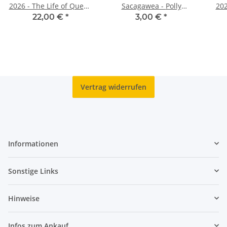
2026 - The Life of Queen
Sacagawea - Polly
202
Victoria BU
Cooper - D - unc.
the 
22,00 €
*
3,00 €
*
Vertrag widerrufen
Informationen
Sonstige Links
Hinweise
Infos zum Ankauf