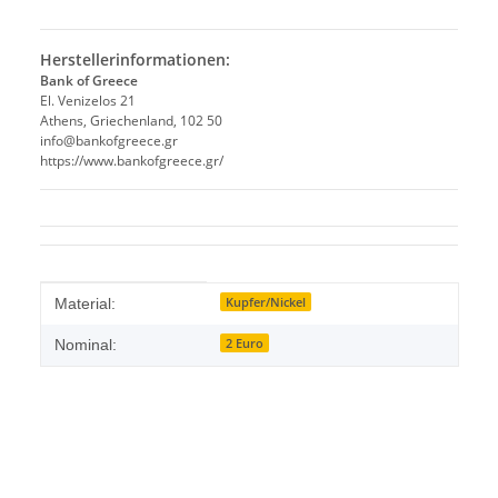
Herstellerinformationen:
Bank of Greece
El. Venizelos 21
Athens, Griechenland, 102 50
info@bankofgreece.gr
https://www.bankofgreece.gr/
Produkteigenschaft
Wert
Kupfer/Nickel
Material:
2 Euro
Nominal: