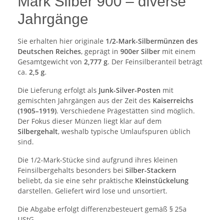
Mark Silber 900 – diverse
Jahrgänge
Sie erhalten hier originale
1/2-Mark-Silbermünzen des
Deutschen Reiches
, geprägt in
900er Silber
mit einem
Gesamtgewicht von
2,777 g
. Der Feinsilberanteil beträgt
ca.
2,5 g
.
Die Lieferung erfolgt als
Junk-Silver-Posten
mit
gemischten Jahrgängen aus der Zeit des
Kaiserreichs
(1905–1919)
. Verschiedene Prägestätten sind möglich.
Der Fokus dieser Münzen liegt klar auf dem
Silbergehalt
, weshalb typische Umlaufspuren üblich
sind.
Die 1/2-Mark-Stücke sind aufgrund ihres kleinen
Feinsilbergehalts besonders bei
Silber-Stackern
beliebt, da sie eine sehr praktische
Kleinstückelung
darstellen. Geliefert wird lose und unsortiert.
Die Abgabe erfolgt differenzbesteuert gemäß § 25a
UStG.