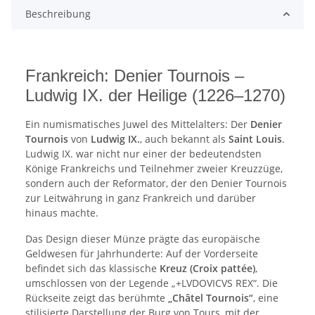
Beschreibung
Frankreich: Denier Tournois –
Ludwig IX. der Heilige (1226–1270)
Ein numismatisches Juwel des Mittelalters: Der
Denier
Tournois
von
Ludwig IX.
, auch bekannt als
Saint Louis
.
Ludwig IX. war nicht nur einer der bedeutendsten
Könige Frankreichs und Teilnehmer zweier Kreuzzüge,
sondern auch der Reformator, der den Denier Tournois
zur Leitwährung in ganz Frankreich und darüber
hinaus machte.
Das Design dieser Münze prägte das europäische
Geldwesen für Jahrhunderte: Auf der Vorderseite
befindet sich das klassische
Kreuz (Croix pattée)
,
umschlossen von der Legende „+LVDOVICVS REX“. Die
Rückseite zeigt das berühmte
„Châtel Tournois“
, eine
stilisierte Darstellung der Burg von Tours, mit der