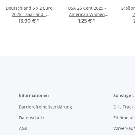
Deutschland 5 x 2 Euro
USA 25 Cent 2025 -
Großbr
2025 - Saarland -
American Women
2
Saarschleife - ADFGJ*
Quarter #11 - Juliette G.
O
13,90 €
*
1,25 €
*
Low - D
Informationen
Sonstige L
Barrierefreiheitserklärung
DHL Track
Datenschutz
Edelmetall
AGB
Vorverkauf