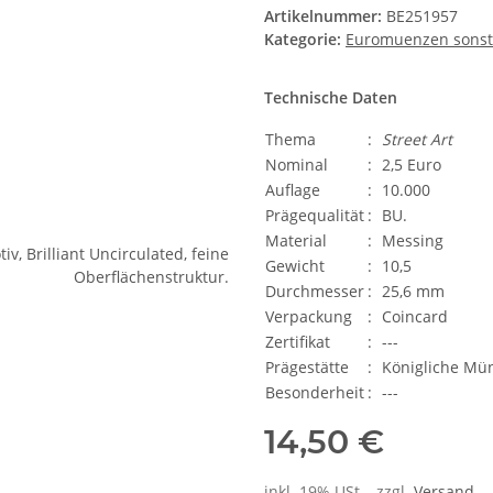
Artikelnummer:
BE251957
Kategorie:
Euromuenzen sonst
Technische Daten
Thema
:
Street Art
Nominal
:
2,5 Euro
Auflage
:
10.000
Prägequalität
:
BU.
Material
:
Messing
Gewicht
:
10,5
Durchmesser
:
25,6 mm
Verpackung
:
Coincard
Zertifikat
:
---
Prägestätte
:
Königliche Mü
Besonderheit
:
---
14,50 €
inkl. 19% USt. , zzgl.
Versand