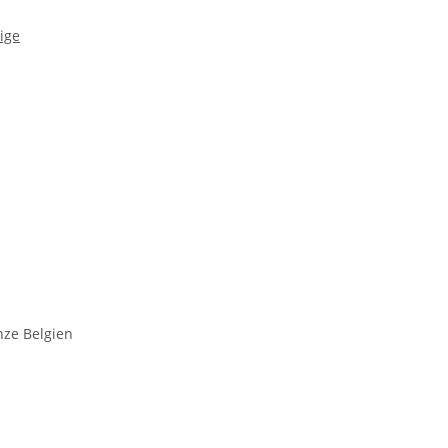
ige
nze Belgien