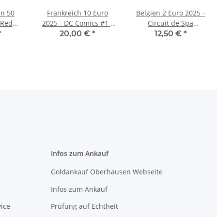
en 50
Frankreich 10 Euro
Belgien 2 Euro 2025 -
 Red
2025 - DC Comics #1 -
Circuit de Spa
Batman - in
Francorchamps - in
*
20,00 €
*
12,50 €
*
Originablister
niederl. Coincard
Infos zum Ankauf
Goldankauf Oberhausen Webseite
Infos zum Ankauf
ice
Prüfung auf Echtheit