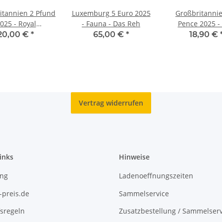
itannien 2 Pfund
Luxemburg 5 Euro 2025
Großbritanni
025 - Royal
- Fauna - Das Reh
Pence 2025 -
bservatory
Arrows
20,00 €
*
65,00 €
*
18,90 €
Vertrag widerrufen
inks
Hinweise
ing
Ladenoeffnungszeiten
-preis.de
Sammelservice
sregeln
Zusatzbestellung / Sammelserv