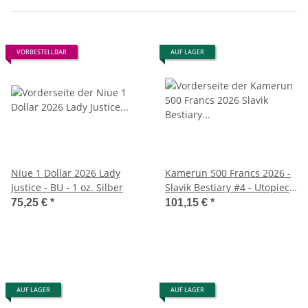
VORBESTELLBAR
AUF LAGER
Niue 1 Dollar 2026 Lady
Kamerun 500 Francs 2026 -
Justice - BU - 1 oz. Silber
Slavik Bestiary #4 - Utopiec -
1oz Silber
75,25 €
*
101,15 €
*
AUF LAGER
AUF LAGER