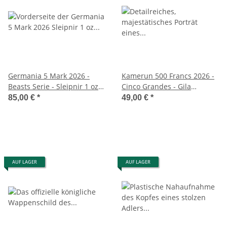
Germania 5 Mark 2026 -
Kamerun 500 Francs 2026 -
Beasts Serie - Sleipnir 1 oz. -
Cinco Grandes - Gila
in Kapsel
Monster
85,00 €
*
49,00 €
*
AUF LAGER
AUF LAGER