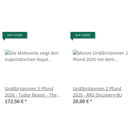
AUF LAGER
AUF LAGER
Großbritannien 5 Pfund
Großbritannien 2 Pfund
2026 - Tudor Beasts - The
2025 - RRS Discovery BU
Royal Dragon - 2 oz.
172,50 €
*
20,00 €
*