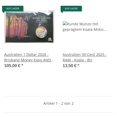
AUF LAGER
AUF LAGER
Australien 1 Dollar 2026 -
Australien 50 Cent 2025 -
Brisbane Money Expo ANDA
RAM - Koala - BU
special - Koala
105,00 €
*
13,50 €
*
Artikel 1 - 2 von 2