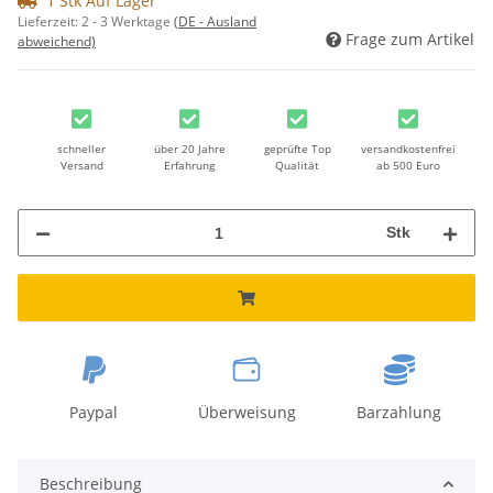
1 Stk Auf Lager
Lieferzeit:
2 - 3 Werktage
(DE - Ausland
Frage zum Artikel
abweichend)
schneller
über 20 Jahre
geprüfte Top
versandkostenfrei
Versand
Erfahrung
Qualität
ab 500 Euro
Stk
Paypal
Überweisung
Barzahlung
Beschreibung