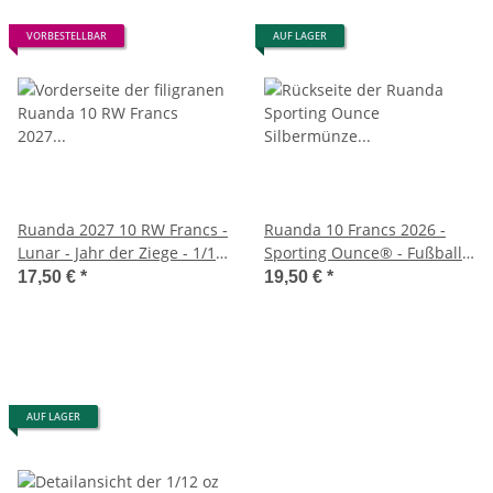
VORBESTELLBAR
AUF LAGER
Ruanda 2027 10 RW Francs -
Ruanda 10 Francs 2026 -
Lunar - Jahr der Ziege - 1/12
Sporting Ounce® - Fußball
Unze Silber
1/12 oz Silber
17,50 €
*
19,50 €
*
AUF LAGER