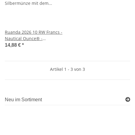
Ruanda 2026 10 RW Francs -
Nautical Ounce® -
KRUZENSHTERN - 1/12 Unze
14,88 €
*
Silber
Artikel 1 - 3 von 3
Neu im Sortiment